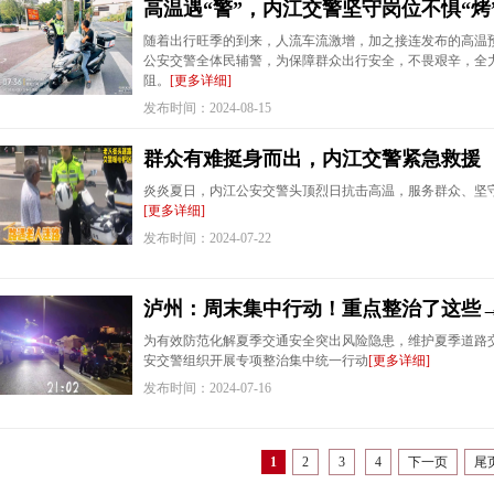
高温遇“警”，内江交警坚守岗位不惧“烤
随着出行旺季的到来，人流车流激增，加之接连发布的高温
公安交警全体民辅警，为保障群众出行安全，不畏艰辛，全
阻。
[更多详细]
发布时间：2024-08-15
群众有难挺身而出，内江交警紧急救援
炎炎夏日，内江公安交警头顶烈日抗击高温，服务群众、坚
[更多详细]
发布时间：2024-07-22
泸州：周末集中行动！重点整治了这些
​​​​​​​为有效防范化解夏季交通安全突出风险隐患，维护夏
安交警组织开展专项整治集中统一行动
[更多详细]
发布时间：2024-07-16
1
2
3
4
下一页
尾