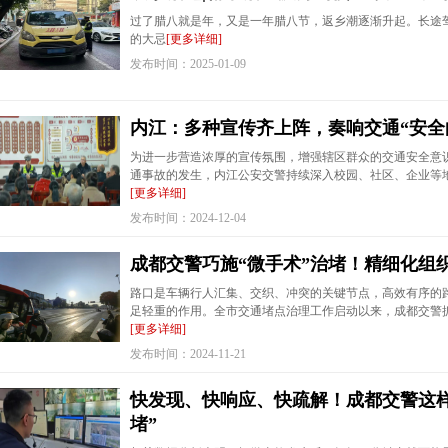
过了腊八就是年，又是一年腊八节，返乡潮逐渐升起。长途
的大忌
[更多详细]
发布时间：2025-01-09
内江：多种宣传齐上阵，奏响交通“安全
为进一步营造浓厚的宣传氛围，增强辖区群众的交通安全意
通事故的发生，内江公安交警持续深入校园、社区、企业等
[更多详细]
发布时间：2024-12-04
成都交警巧施“微手术”治堵！精细化组
路口是车辆行人汇集、交织、冲突的关键节点，高效有序的
足轻重的作用。全市交通堵点治理工作启动以来，成都交警
[更多详细]
发布时间：2024-11-21
快发现、快响应、快疏解！成都交警这样
堵”