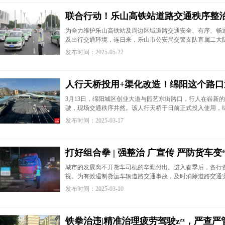
联合行动！乐山高铁站道路交通秩序整
为全力维护乐山高铁站及周边区域道路交通安全、有序、畅
及出行交通环境，连日来，乐山市公安局交警支队直属二大
发布时间：2025-05-22
人行天桥投用+渠化改造！绵阳这个路口
3月13日，绵阳城区创业大道与园艺东街路口，行人在崭新
驶，现场交通秩序井然。该人行天桥于日前正式投入使用，
发布时间：2025-03-17
打好组合拳 | 强整治 广宣传 严防货车变
城市的发展离不开货车司机的辛勤付出。进入春季后，各行
视。为有效遏制货运车辆道路交通事故，及时消除道路交通
发布时间：2025-03-10
铁拳治违|精准治理疲劳驾驶zᶻᶻ，严查严