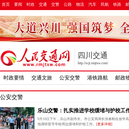
首页
要闻
时政
交通
交警
公路
物流
汽车
民航
铁路
四川交通
http://scjt.rmjtxw.com/
时政要情
交通文旅
公安交警
港铁路航
邮政
公安交警
乐山交警：扎实推进学校缓堵与护校工作
9月10日下午，乐山市副市长、市公安局局长张春刚在放学
地调研督导学校周边缓堵和护校工作。
[更多详细]