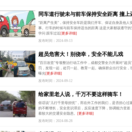
同车道行驶未与前车保持安全距离 撞上
“距离产生美”，保持安全车距是我们开车、保证自身及他人
事。行车的时候与前车保持适当的距离 这是大家都该遵守的安
学问 跟车过近
[更多详细]
发布时间：2024-09-13
超员危害大！别侥幸，安全不能儿戏
“百日攻坚”专项整治行动工作中，成都交警全力开展对“超
罚，发现一起，处罚一起、教育一起。确保群众出行安全，
曝光
[更多详细]
发布时间：2024-09-12
给家里老人说，千万不要这样骑车！
俗话说“儿行千里母担忧”，而在外工作的我们，是否担心过
的不断增长，安全意识滞后，反应速度下降，协调能力变差
着较大的交通安全隐患。
[更多详细]
发布时间：2024-08-28