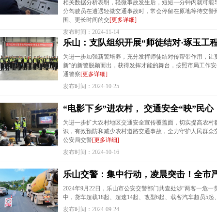
相关数据分析表明，轻微事故发生后，短短一分钟内就可能导
分驾驶员在遭遇轻微交通事故时，常会停留在原地等待交警
围、更长时间的交
[更多详细]
发布时间：2024-11-14
乐山：支队组织开展“师徒结对·琢玉工
为进一步加强新警培养，充分发挥师徒结对传帮带作用，让
新”的新警脱颖而出，获得发挥才能的舞台，按照市局工作安排
通警察
[更多详细]
发布时间：2024-10-25
“电影下乡”进农村， 交通安全“映”民心
为进一步扩大农村地区交通安全宣传覆盖面，切实提高农村
识，有效预防和减少农村道路交通事故，全力守护人民群众交通
公安局交警
[更多详细]
发布时间：2024-10-16
乐山交警：集中行动，凌晨突击！全市严
2024年9月22日，乐山市公安交警部门共查处涉“两客一危一
中，货车超载18起、超速14起、改型6起、载客汽车超员5起
发布时间：2024-09-24