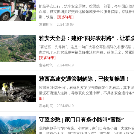
护航平安出行，筑牢安全屏障。按照统一部署，今年国庆假
命感，抓实抓细抓好交通运输领域安全和服务保障，持续推
期，铁路、
[更多详细]
发布时间：2024-10-09
雅安天全县：建好“四好农村路”，让群
“要想富，先修路”。这是一句广大群众耳熟能详的朴素话语
也寄托了人们实现更幸福美好生活的向往。落笔天全。紧紧
[更多详细]
发布时间：2024-09-19
雅西高速交通管制解除，已恢复畅通！
9月9日5时20分许，石棉县擦罗乡强降雨发生泥石流，其下游2
量泥石流涌入道路，导致双向交通中断，不具备安全通行条件
细]
发布时间：2024-09-10
守望乡愁 | 家门口有条小路叫“官路”
我的家似乎与“路”有缘。小时候，家门口有条小路，大家叫它
道，还有个大名，叫“南方丝绸之路”。1872年，“丝绸之路