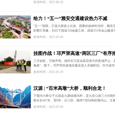
发布时间：2025-06-20
给力！“五一”雅安交通建设热力不减
“五一”假期，正值大家踏上出游、团聚的旅程时光时，雅安
的繁忙景象，烈日下国道318改建工程、国道351夹金山隧
发布时间：2025-05-04
挂图作战！邛芦荥高速“两区三厂”有序
三月如歌，万物齐鸣。徜徉在万亩油菜花海中的姜城芦山，身
奏曲”。眼下，邛芦荥高速项目建设进入关键阶段。作为省
发布时间：2025-03-29
汉源 | “百米高墩”大桥，顺利合龙！
​​​​​​​下堰沟大桥位于汉源县九襄镇堰沟村，是九安公路三
桥全长467米、宽9米，分三联，横跨V型结构的堰沟山。主
发布时间：2025-03-04