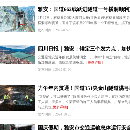
雅安：国道662线跃进隧道一号横洞顺利
2月17日，石棉县G662大渡河大桥(甘孜界)至石棉县城段
横洞顺利贯通，迎来了该项目2025年第一个工程节点。据了解
发布时间：2025-02-20
四川日报｜雅安：锚定三个发力点，加
交通是雅安近年的发展关键词之一。冲刺“十四五”目标，雅
断加快建设川西综合交通枢纽。
[更多详细]
发布时间：2025-01-09
力争年内贯通！国道351夹金山隧道满
“立架的，可以进来了!”眼看排危作业接近尾声，在洞内巡
工人员。没多久，立架班组的施工人员带着机具、拱架来到
马上到位
[更多详细]
发布时间：2024-10-28
国庆假期，雅安市交通运输总体运行安