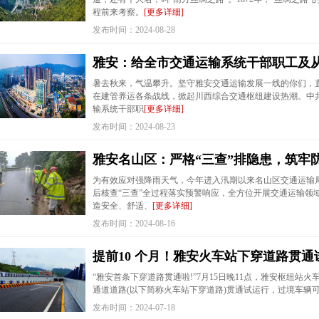
程前来考察。
[更多详细]
发布时间：2024-08-28
雅安：给全市交通运输系统干部职工及
暑去秋来，气温攀升。坚守雅安交通运输发展一线的你们，
在建管养运各条战线，掀起川西综合交通枢纽建设热潮。中
输系统干部职
[更多详细]
发布时间：2024-08-23
雅安名山区：严格“三查”排隐患，筑牢防
为有效应对强降雨天气，今年进入汛期以来名山区交通运输
后核查“三查”全过程落实预警响应，全方位开展交通运输领
造安全、舒适、
[更多详细]
发布时间：2024-08-16
提前10 个月！雅安火车站下穿道路贯通
“雅安首条下穿道路贯通啦!”7月15日晚11点，雅安枢纽站
通道道路(以下简称火车站下穿道路)贯通试运行，过境车辆
发布时间：2024-07-18