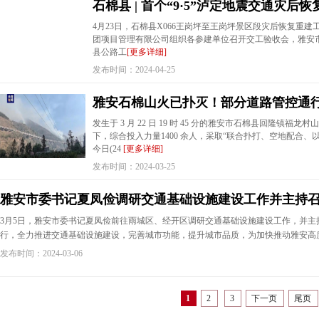
石棉县 | 首个“9·5”泸定地震交通灾
4月23日，石棉县X066王岗坪至王岗坪景区段灾后恢复重
团项目管理有限公司组织各参建单位召开交工验收会，雅安
县公路工
[更多详细]
发布时间：2024-04-25
雅安石棉山火已扑灭！部分道路管控通
发生于 3 月 22 日 19 时 45 分的雅安市石棉县回隆镇
下，综合投入力量1400 余人，采取“联合扑打、空地配合
今日(24
[更多详细]
发布时间：2024-03-25
雅安市委书记夏凤俭调研交通基础设施建设工作并主持
3月5日，雅安市委书记夏凤俭前往雨城区、经开区调研交通基础设施建设工作，并主
行，全力推进交通基础设施建设，完善城市功能，提升城市品质，为加快推动雅安高
发布时间：2024-03-06
1
2
3
下一页
尾页