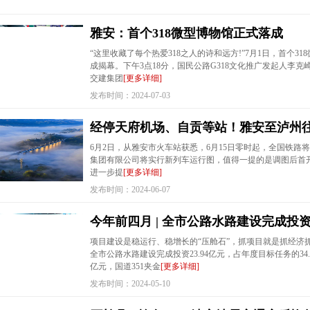
雅安：首个318微型博物馆正式落成
“这里收藏了每个热爱318之人的诗和远方!”7月1日，首个31
成揭幕。下午3点18分，国民公路G318文化推广发起人李
交建集团
[更多详细]
发布时间：2024-07-03
经停天府机场、自贡等站！雅安至泸州往
6月2日，从雅安市火车站获悉，6月15日零时起，全国铁路
集团有限公司将实行新列车运行图，值得一提的是调图后首
进一步提
[更多详细]
发布时间：2024-06-07
今年前四月 | 全市公路水路建设完成投资
项目建设是稳运行、稳增长的“压舱石”，抓项目就是抓经济抓
全市公路水路建设完成投资23.94亿元，占年度目标任务的34.
亿元，国道351夹金
[更多详细]
发布时间：2024-05-10