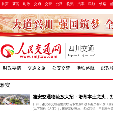
首页
要闻
时政
交通
交警
公路
物流
汽车
民航
铁路
四川交通
http://scjt.rmjtxw.com/
时政要情
交通文旅
公安交警
港铁路航
邮政
雅安
雅安交通物流放大招：培育本土龙头，
日前，雅安市交通运输局联合市发展和改革委员会印发《雅
(以下简称《方案》)，围绕基础设施、多式联运、产业融合