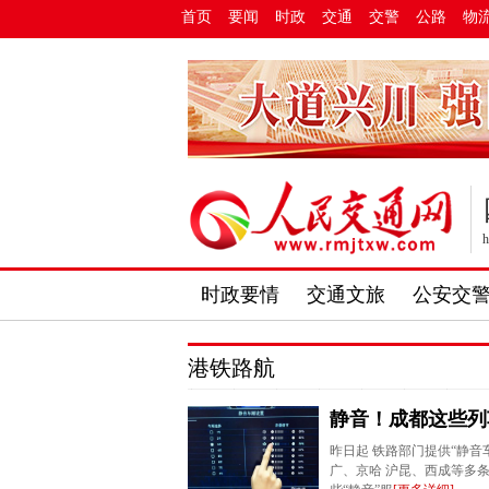
首页
要闻
时政
交通
交警
公路
物
h
时政要情
交通文旅
公安交
港铁路航
静音！成都这些列
昨日起 铁路部门提供“静音
广、京哈 沪昆、西成等多条