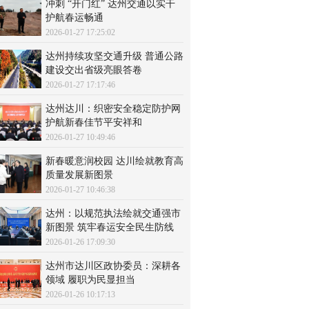
冲刺 “开门红” 达州交通以实干
护航春运畅通
2026-01-27 17:25:02
达州持续攻坚交通升级 普通公路
建设交出省级亮眼答卷
2026-01-27 17:17:46
达州达川：织密安全稳定防护网
护航新春佳节平安祥和
2026-01-27 10:49:46
新春暖意润校园 达川绘就教育高
质量发展新图景
2026-01-27 10:46:38
达州：以规范执法绘就交通强市
新图景 筑牢春运安全民生防线
2026-01-26 17:09:30
达州市达川区政协委员：深耕各
领域 履职为民显担当
2026-01-26 10:17:13