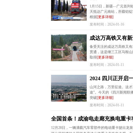
1月15日，新疆—广元首列
天抵达广元南站，所载铝锭
根据
[更多详细]
发布时间：2024-01-16
成达万高铁又有新
备受关注的成达万高铁又有
贯通，这是继三工区马鞍山
取得
[更多详细]
发布时间：2024-01-11
2024 四川正开启
山河之路，万里征途。这才
途”。今天的《四川新闻联
突破
[更多详细]
发布时间：2024-01-11
全国首条！成渝电走廊充换电重卡
12月28日，一辆满载汽车零部件的电动重卡驶出龙