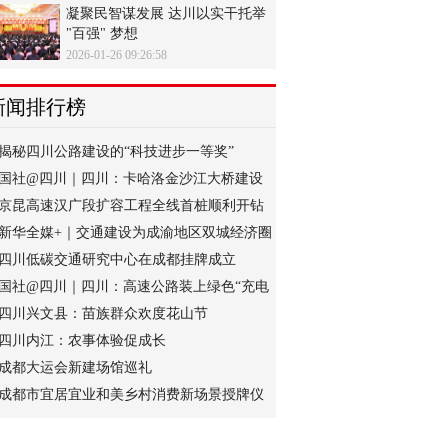
凝聚民智谋发展 达川以实干托举
"百强" 梦想
2026-01-26 09:26:58
新闻排行榜
揭秘四川公路建设的“科技进步一等奖”
国社@四川｜四川：卡哈洛金沙江大桥建设
有序推进
京昆高速汉广段扩容工程全线首桩顺利开钻
新华全媒+｜交通建设为成渝地区双城经济圈
发展“
四川低碳交通研究中心在成都挂牌成立
国社@四川｜四川：高速公路装上绿色“充电
宝”
四川兴文县：苗族群众欢度花山节
四川内江：农事体验促成长
成都大运会新建场馆巡礼
成都市宜居宜业和美乡村消费新场景授牌仪
式举行