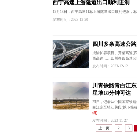
西宁高速上游隧道出口顺利进洞
12月13日，西宁高速11标上游隧道出口顺利进洞
发布时间：2023-12-20
四川多条高速公路
成渝扩容项目、开梁高速(
西高速……四川多条高速公
发布时间：2023-12-12
川青铁路青白江东
星堆18分钟可达
25日，记者从中国国家铁
白江东至镇江关段(以下简称
细]
发布时间：2023-11-27
上一页
2
3