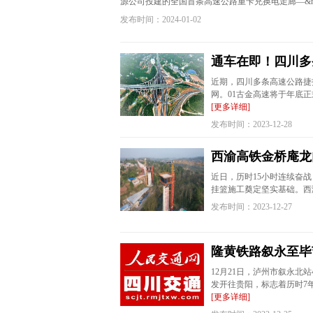
源公司投建的全国首条高速公路重卡充换电走廊—&
发布时间：2024-01-02
通车在即！四川多
近期，四川多条高速公路捷
网。01古金高速将于年底
[更多详细]
发布时间：2023-12-28
西渝高铁金桥庵龙
近日，历时15小时连续奋
挂篮施工奠定坚实基础。西渝
发布时间：2023-12-27
隆黄铁路叙永至毕
12月21日，泸州市叙永北站
发开往贵阳，标志着历时7
[更多详细]