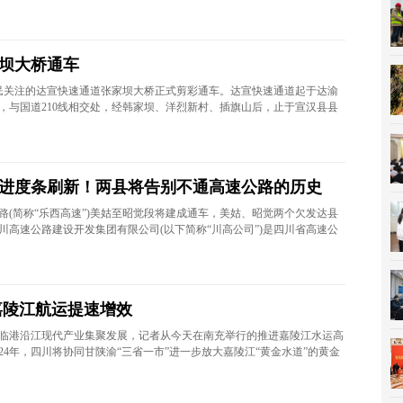
坝大桥通车
大市民关注的达宣快速通道张家坝大桥正式剪彩通车。达宣快速通道起于达渝
，与国道210线相交处，经韩家坝、洋烈新村、插旗山后，止于宣汉县县
进度条刷新！两县将告别不通高速公路的历史
公路(简称“乐西高速”)美姑至昭觉段将建成通车，美姑、昭觉两个欠发达县
川高速公路建设开发集团有限公司(以下简称“川高公司”)是四川省高速公
 嘉陵江航运提速增效
临港沿江现代产业集聚发展，记者从今天在南充举行的推进嘉陵江水运高
24年，四川将协同甘陕渝“三省一市”进一步放大嘉陵江“黄金水道”的黄金