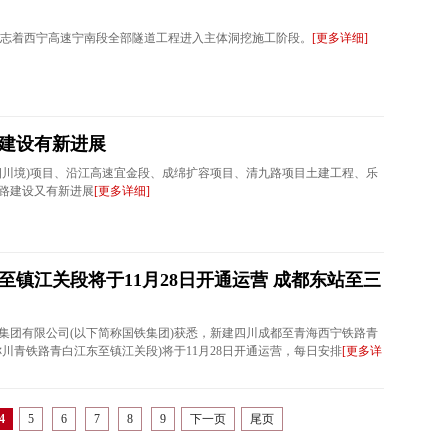
，标志着西宁高速宁南段全部隧道工程进入主体洞挖施工阶段。
[更多详细]
建设有新进展
四川境)项目、沿江高速宜金段、成绵扩容项目、清九路项目土建工程、乐
路建设又有新进展
[更多详细]
至镇江关段将于11月28日开通运营 成都东站至三
路集团有限公司(以下简称国铁集团)获悉，新建四川成都至青海西宁铁路青
川青铁路青白江东至镇江关段)将于11月28日开通运营，每日安排
[更多详
4
5
6
7
8
9
下一页
尾页