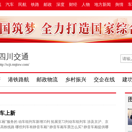
流
汽车
民航
铁路
邮政
深度
财经
人物
地方新闻
舆情
车
四川交通
ttp://scjt.rmjtxw.com/
警
港铁路航
邮政物流
乡村振兴
交企在线
建
车上新
车厢”服务的 动车组列车新增35列 拓展至72列动车组列车 涉及京沪、京
高铁线路 哪些列车有静音车厢? 静音车厢车票怎么买? 静音车厢提供哪