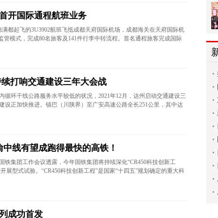
首开国际通程航班业务
自加德满都起飞的3U3902航班飞抵成都天府国际机场，成都海关在天府国际机
监管模式，完成80名旅客及141件行李中转流程。首名通程旅客完成国际
持续打响交通建设三年大会战
内循环干线公路服务水平较低的状况，2021年12月，达州启动交通建设三
建设正加快推进。镇巴（川陕界）至广安高速公路全长251公里，其中达
成渝中线有望成跑得最快的高铁！
4国铁集团工作会议透露，今年国铁集团将持续深化“CR450科技创新工
并开展型式试验。“CR450科技创新工程”是国家“十四五”规划确定的重大科
列成功首发