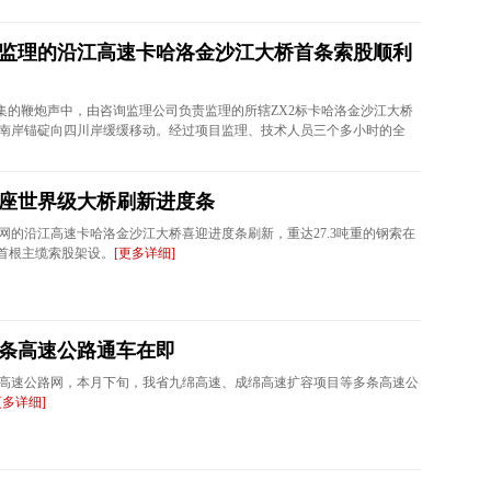
监理的沿江高速卡哈洛金沙江大桥首条索股顺利
一阵密集的鞭炮声中，由咨询监理公司负责监理的所辖ZX2标卡哈洛金沙江大桥
南岸锚碇向四川岸缓缓移动。经过项目监理、技术人员三个多小时的全
座世界级大桥刷新进度条
全网的沿江高速卡哈洛金沙江大桥喜迎进度条刷新，重达27.3吨重的钢索在
成首根主缆索股架设。
[更多详细]
条高速公路通车在即
高速公路网，本月下旬，我省九绵高速、成绵高速扩容项目等多条高速公
更多详细]