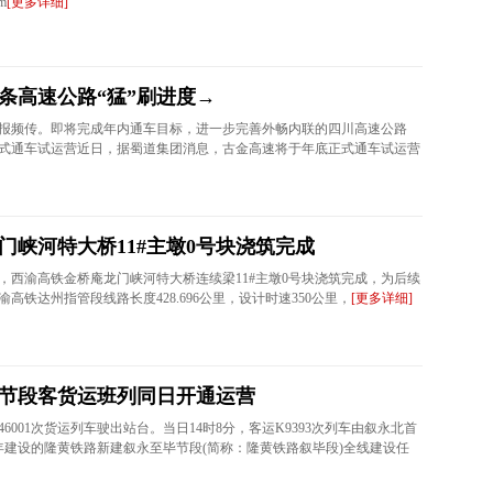
m
[更多详细]
条高速公路“猛”刷进度→
报频传。即将完成年内通车目标，进一步完善外畅内联的四川高速公路
正式通车试运营近日，据蜀道集团消息，古金高速将于年底正式通车试运营
门峡河特大桥11#主墩0号块浇筑完成
战，西渝高铁金桥庵龙门峡河特大桥连续梁11#主墩0号块浇筑完成，为后续
高铁达州指管段线路长度428.696公里，设计时速350公里，
[更多详细]
节段客货运班列同日开通运营
46001次货运列车驶出站台。当日14时8分，客运K9393次列车由叙永北首
年建设的隆黄铁路新建叙永至毕节段(简称：隆黄铁路叙毕段)全线建设任