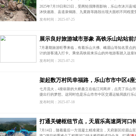
2025年7月19日和23日，受两轮强降雨影响，乐山市沐川县域范
沐快速路、县道泉铜路、九黄路等路段出现大面积不同程度
发布时间：2025-07-25
展示良好旅游城市形象 高铁乐山站站前
7月暑期旅游旺季来临，有着乐山大佛、峨眉山等知名景点
计的游客涌入打卡。乘坐高铁前来乐山的外地游客踏入这座
发布时间：2025-07-21
架起数万村民幸福路，乐山市市中区4座
七月流火，4座崭新的大桥矗立在临江河两岸，点亮了乐山
捷出行的梦想。这同时也是乐山市市中区交通运输局践行乐
发布时间：2025-07-18
打通关键枢纽节点，天眉乐高速两河口
7月14日，随着最后一方混凝土精准灌注，天府新区经眉山至
路”)项目的重难点工程两河口特大桥双幅成功合龙，打通
[更