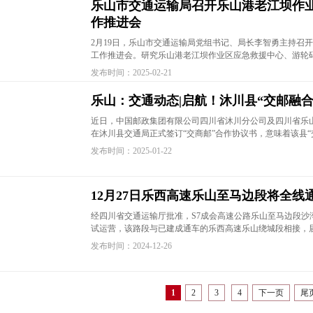
乐山市交通运输局召开乐山港老江坝作
作推进会
2月19日，乐山市交通运输局党组书记、局长李智勇主持召
工作推进会。研究乐山港老江坝作业区应急救援中心、游轮
发布时间：2025-02-21
乐山：交通动态|启航！沐川县“交邮融合
近日，中国邮政集团有限公司四川省沐川分公司及四川省乐
在沐川县交通局正式签订“交商邮”合作协议书，意味着该县“
发布时间：2025-01-22
12月27日乐西高速乐山至马边段将全线
经四川省交通运输厅批准，S7成会高速公路乐山至马边段沙湾
试运营，该路段与已建成通车的乐西高速乐山绕城段相接，
发布时间：2024-12-26
1
2
3
4
下一页
尾