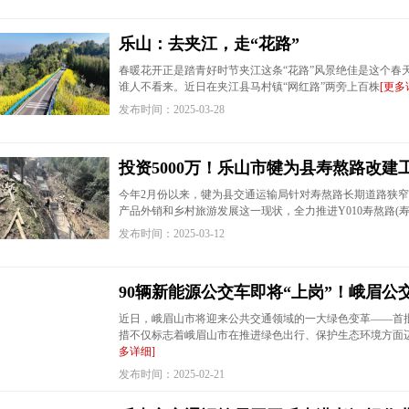
乐山：去夹江，走“花路”
春暖花开正是踏青好时节夹江这条“花路”风景绝佳是这个春
谁人不看来。近日在夹江县马村镇“网红路”两旁上百株
[更多
发布时间：2025-03-28
投资5000万！乐山市犍为县寿熬路改建
今年2月份以来，犍为县交通运输局针对寿熬路长期道路狭
产品外销和乡村旅游发展这一现状，全力推进Y010寿熬路(
发布时间：2025-03-12
90辆新能源公交车即将“上岗”！峨眉公
近日，峨眉山市将迎来公共交通领域的一大绿色变革——首
措不仅标志着峨眉山市在推进绿色出行、保护生态环境方面
多详细]
发布时间：2025-02-21