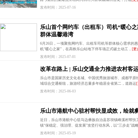
发布时间：2025-07-16
乐山首个网约车（出租车）司机“暖心之
群体温馨港湾
6月26日，一项聚焦网约车、出租车司机等群体核心需求的惠
机“暖心之家”，在高铁乐山站地下停车场正式破土动工，
[更
发布时间：2025-07-01
改革在路上 | 乐山交通全力推进农村客
乐山市是国家历史文化名城、中国优秀旅游城市、成都平原
域综合交通枢纽，旅游经济总量多年稳居全省第二，道路运
发布时间：2025-06-03
乐山市港航中心驻村帮扶显成效，绘就
近日，乐山市港航中心驻马边彝族自治县苏坝镇峰溪村帮扶工
镇“保稳定、强治理、促发展”攻坚行动东风，以“三步走”战
发布时间：2025-05-19