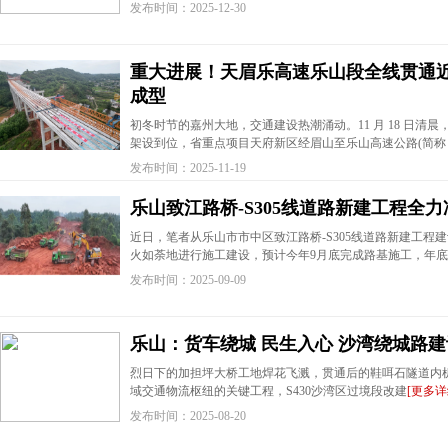
发布时间：2025-12-30
重大进展！天眉乐高速乐山段全线贯通近
成型
初冬时节的嘉州大地，交通建设热潮涌动。11 月 18 日清晨，随
架设到位，省重点项目天府新区经眉山至乐山高速公路(简称 
发布时间：2025-11-19
乐山致江路桥-S305线道路新建工程全
近日，笔者从乐山市市中区致江路桥-S305线道路新建工程
火如荼地进行施工建设，预计今年9月底完成路基施工，年底
发布时间：2025-09-09
乐山：货车绕城 民生入心 沙湾绕城路建
烈日下的加担坪大桥工地焊花飞溅，贯通后的鞋咡石隧道内
域交通物流枢纽的关键工程，S430沙湾区过境段改建
[更多详
发布时间：2025-08-20