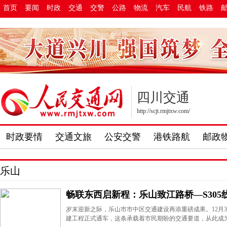
首页
要闻
时政
交通
交警
公路
物流
汽车
民航
铁路
四川交通
http://scjt.rmjtxw.com/
时政要情
交通文旅
公安交警
港铁路航
邮政
乐山
畅联东西启新程：乐山致江路桥—S305
岁末迎新之际，乐山市市中区交通建设再添重磅成果。12月30
建工程正式通车，这条承载着市民期盼的交通要道，从此成